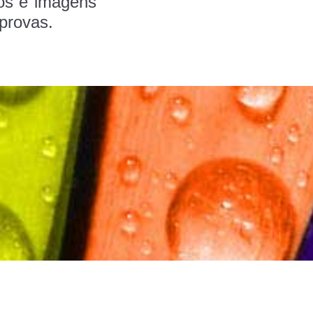
os e imagens
provas.