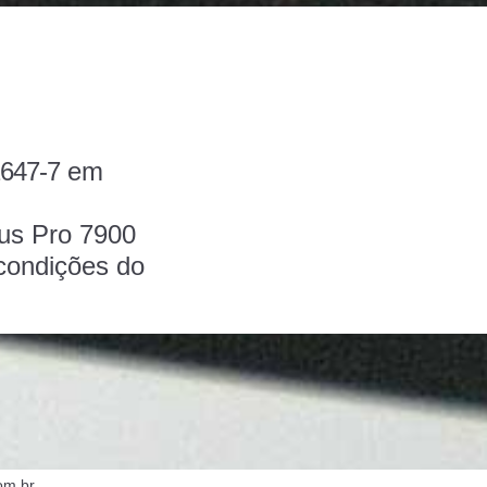
647-7
em
us Pro 7900
 condições do
om.br