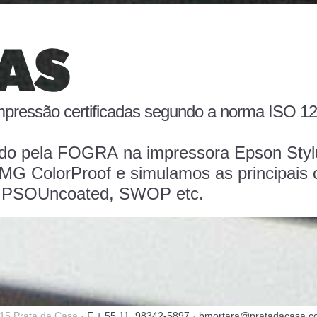
mpressão certificadas segundo a norma
ISO 12
ado pela
FOGRA
na impressora
Epson Styl
MG ColorProof
e simulamos as principais
, PSOUncoated, SWOP etc.
15 Prata da Casa
· F + 55 11 98342-5897 · bmortara@pratadacasa.c