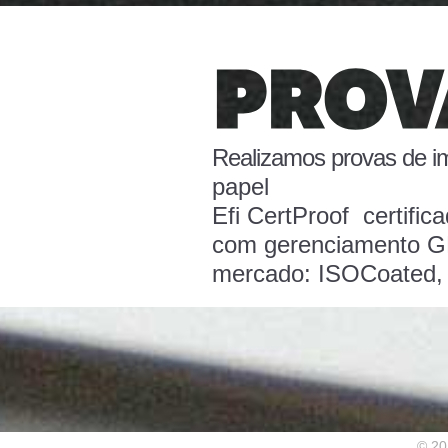
Realizamos provas de i
papel
Efi CertProof
certific
com gerenciamento
G
mercado: ISOCoated
© 20